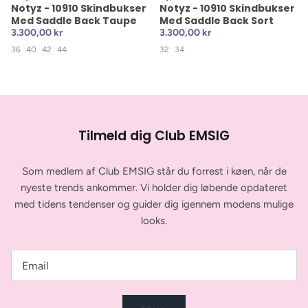
Notyz - 10910 Skindbukser
Notyz - 10910 Skindbukser
Med Saddle Back Taupe
Med Saddle Back Sort
3.300,00 kr
3.300,00 kr
36
40
42
44
32
34
Tilmeld dig Club EMSIG
Som medlem af Club EMSIG står du forrest i køen, når de
nyeste trends ankommer. Vi holder dig løbende opdateret
med tidens tendenser og guider dig igennem modens mulige
looks.