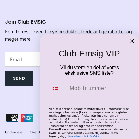
Join Club EMSIG
Kom forrest i køen til nye produkter, fordelagtige rabatter og
meget mere!
Club Emsig VIP
Vil du være en del af vores
eksklusive SMS liste?
SEND
Mobilnummer
Ved at indsende denne formular giver du samtykke til at
modtage informative (f.eks. ordreopdateringer) og/eller
markedsførings-sms’er (f.eks. påmindelser om din
indkøbskurv) fra Butik Emsig, herunder sms’er sendt via
autodialer. Samtykke er ikke en betingelse for køb.
Takster for beskeder og data kan forekomme.
Beskedfrekvensen varierer. Afmeld når som helst ved at
Underdele
Overdele
Jakker
Fodtøj
svare STOP eller klikke på afmeldingslinket (hvis
tilgængeligt).
Privatlivspolitik & Vilkår.