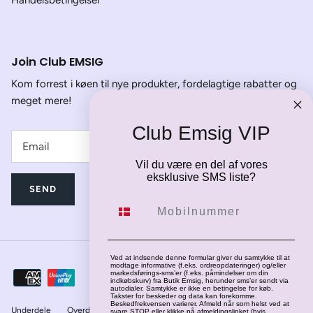
Join Club EMSIG
Kom forrest i køen til nye produkter, fordelagtige rabatter og
meget mere!
Club Emsig VIP
Vil du være en del af vores
eksklusive SMS liste?
SEND
Mobilnummer
Ved at indsende denne formular giver du samtykke til at
modtage informative (f.eks. ordreopdateringer) og/eller
markedsførings-sms’er (f.eks. påmindelser om din
indkøbskurv) fra Butik Emsig, herunder sms’er sendt via
autodialer. Samtykke er ikke en betingelse for køb.
Takster for beskeder og data kan forekomme.
Beskedfrekvensen varierer. Afmeld når som helst ved at
Underdele
Overdele
Jakker
Fodtøj
svare STOP eller klikke på afmeldingslinket (hvis