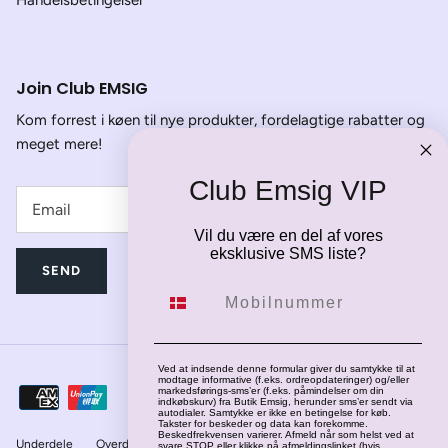
Join Club EMSIG
Kom forrest i køen til nye produkter, fordelagtige rabatter og
meget mere!
Club Emsig VIP
Vil du være en del af vores
eksklusive SMS liste?
SEND
Mobilnummer
Ved at indsende denne formular giver du samtykke til at
modtage informative (f.eks. ordreopdateringer) og/eller
markedsførings-sms’er (f.eks. påmindelser om din
indkøbskurv) fra Butik Emsig, herunder sms’er sendt via
autodialer. Samtykke er ikke en betingelse for køb.
Takster for beskeder og data kan forekomme.
Beskedfrekvensen varierer. Afmeld når som helst ved at
Underdele
Overdele
Jakker
Fodtøj
svare STOP eller klikke på afmeldingslinket (hvis