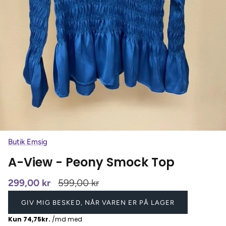
Butik Emsig
A-View - Peony Smock Top
299,00 kr
599,00 kr
GIV MIG BESKED, NÅR VAREN ER PÅ LAGER