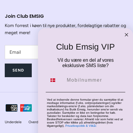
Join Club EMSIG
Kom forrest i køen til nye produkter, fordelagtige rabatter og
meget mere!
Club Emsig VIP
Vil du være en del af vores
eksklusive SMS liste?
SEND
Mobilnummer
Ved at indsende denne formular giver du samtykke til at
modtage informative (f.eks. ordreopdateringer) og/eller
markedsførings-sms’er (f.eks. påmindelser om din
indkøbskurv) fra Butik Emsig, herunder sms’er sendt via
autodialer. Samtykke er ikke en betingelse for køb.
Takster for beskeder og data kan forekomme.
Beskedfrekvensen varierer. Afmeld når som helst ved at
Underdele
Overdele
Jakker
Fodtøj
svare STOP eller klikke på afmeldingslinket (hvis
tilgængeligt).
Privatlivspolitik & Vilkår.