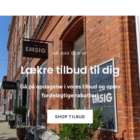
GÅ IKKE GLIP AF
Lækre tilbud til dig
Gå på opdagelse i vores tilbud og oplev
fordelagtige rabatter!
SHOP TILBUD