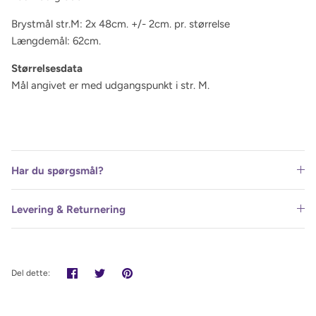
Brystmål str.M: 2x 48cm. +/- 2cm. pr. størrelse
Længdemål: 62cm.
Størrelsesdata
Mål angivet er med udgangspunkt i str. M.
Har du spørgsmål?
Levering & Returnering
Del
Tweet
Pin
Del dette:
det