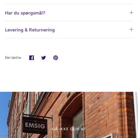
Har du spørgsmål?
Levering & Returnering
Del
Tweet
Pin
Del dette:
det
GÅ IKKE GLIP AF