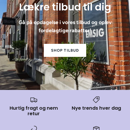
Lækre tilbud til dig
Gå på opdagelse i vores tilbud og oplev
fordelagtige rabatter!
SHOP TILBUD
Hurtig fragt og nem
Nye trends hver dag
retur