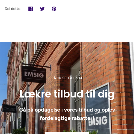
Del
Tweet
Pin
Del dette:
det
GÅ IKKE GLIP AF
Lækre tilbud til dig
Gå på opdagelse i vores tilbud og oplev
fordelagtige rabatter!