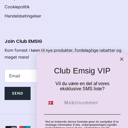
Cookiepolitik
Handelsbetingelser
Join Club EMSIG
Kom forrest i køen til nye produkter, fordelagtige rabatter og
meget mere!
Club Emsig VIP
Vil du være en del af vores
eksklusive SMS liste?
SEND
Mobilnummer
Ved at indsende denne formular giver du samtykke til at
modtage informative (f.eks. ordreopdateringer) og/eller
markedsførings-sms’er (f.eks. påmindelser om din