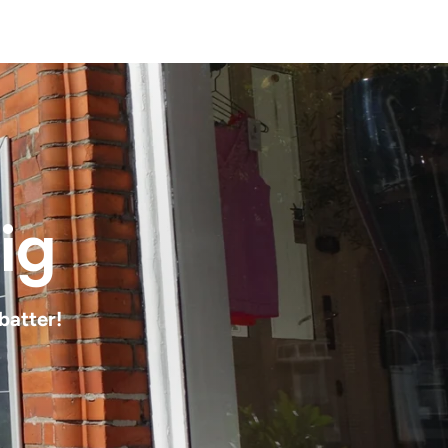
dig
batter!