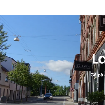
Læ
Gå på 