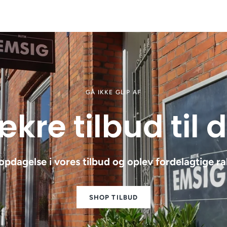
GÅ IKKE GLIP AF
kre tilbud til 
opdagelse i vores tilbud og oplev fordelagtige ra
SHOP TILBUD