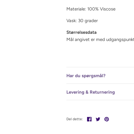
Materiale: 100% Viscose
Vask: 30 grader
Størrelsesdata
Mål angivet er med udgangspunkt 
Har du spørgsmål?
Levering & Returnering
Del
Tweet
Pin
Del dette:
det