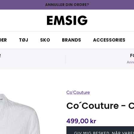
ANNULLER DIN ORDRE?
DER
TØJ
SKO
BRANDS
ACCESSORIES
R
F
Annu
Co'Couture
Co´Couture - 
499,00 kr
GIV MIG BESKED, NÅR VARE