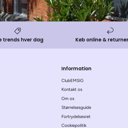
e trends hver dag
Køb online & returner
Information
ClubEMSIG
Kontakt os
Om os
Størrelsesguide
Fortrydelsesret
Cookiepolitik