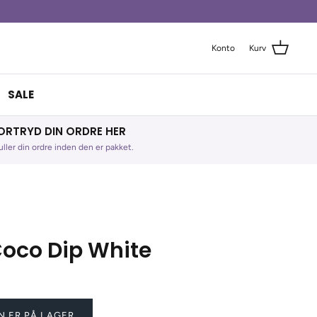
Konto
Kurv
SALE
ORTRYD DIN ORDRE HER
ller din ordre inden den er pakket.
Coco Dip White
N ER PÅ LAGER