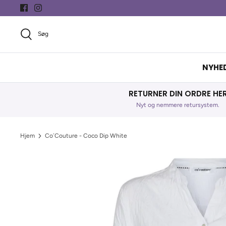
Hop
til
indhold
Søg
NYHE
RETURNER DIN ORDRE HE
Nyt og nemmere retursystem.
Hjem
Co´Couture - Coco Dip White