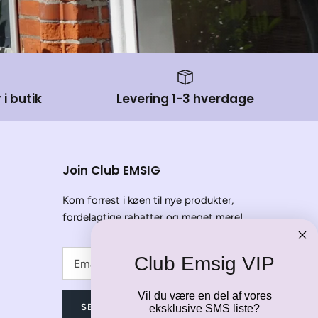
 i butik
Levering 1-3 hverdage
Join Club EMSIG
Kom forrest i køen til nye produkter,
fordelagtige rabatter og meget mere!
Club Emsig VIP
Vil du være en del af vores
SEND
eksklusive SMS liste?