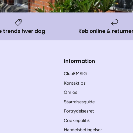
e trends hver dag
Køb online & returner
Information
ClubEMSIG
Kontakt os
Om os
Størrelsesguide
Fortrydelsesret
Cookiepolitik
Handelsbetingelser