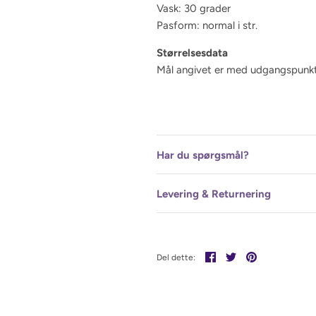
Vask: 30 grader
Pasform: normal i str.
Størrelsesdata
Mål angivet er med udgangspunkt 
Har du spørgsmål?
Levering & Returnering
Del
Tweet
Pin
Del dette:
det