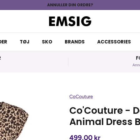
ANNULLER DIN ORDRE?
DER
TØJ
SKO
BRANDS
ACCESSORIES
R
F
Annu
CoCouture
Co'Couture - 
Animal Dress 
499,00 kr