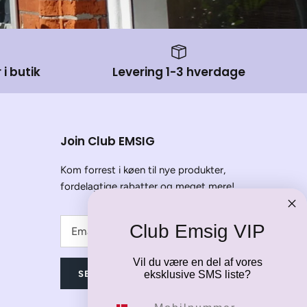
 i butik
Levering 1-3 hverdage
Join Club EMSIG
Kom forrest i køen til nye produkter,
fordelagtige rabatter og meget mere!
Club Emsig VIP
Vil du være en del af vores
SEND
eksklusive SMS liste?
Mobilnummer