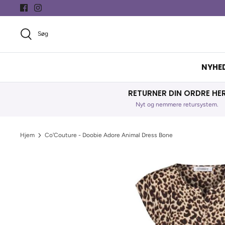
Hop
til
indhold
Søg
NYHE
RETURNER DIN ORDRE HE
Nyt og nemmere retursystem.
Hjem
Co'Couture - Doobie Adore Animal Dress Bone