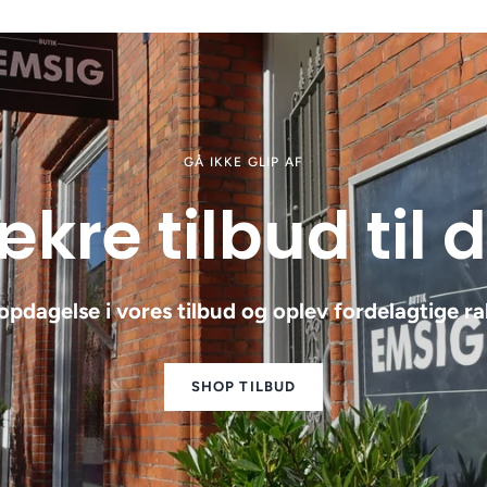
GÅ IKKE GLIP AF
kre tilbud til 
opdagelse i vores tilbud og oplev fordelagtige ra
SHOP TILBUD