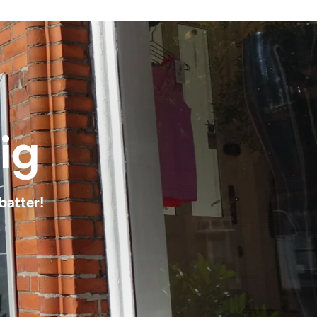
dig
batter!