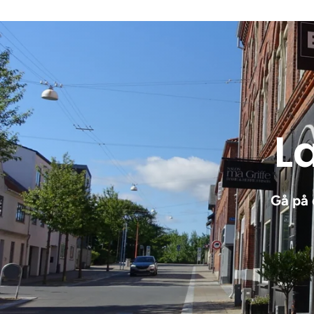
Læ
Gå på 