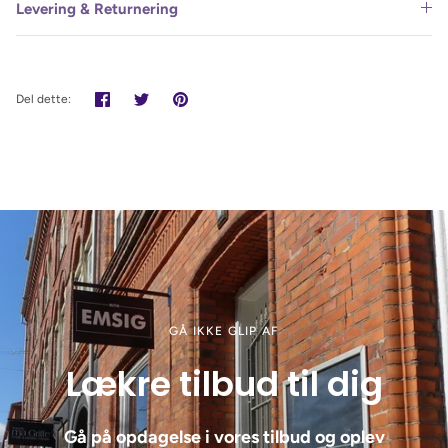
Levering & Returnering
Del
Tweet
Pin
Del dette:
det
GÅ IKKE GLIP AF
Lækre tilbud til dig
Gå på opdagelse i vores tilbud og oplev