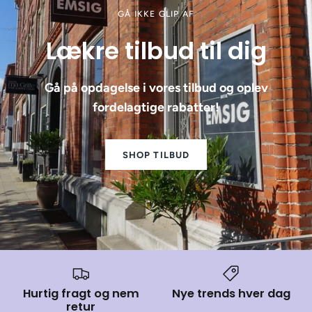
GÅ IKKE GLIP AF
Lækre tilbud til dig
Gå på opdagelse i vores tilbud og oplev
fordelagtige rabatter!
SHOP TILBUD
Hurtig fragt og nem
Nye trends hver dag
retur