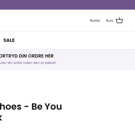
Konto
Kurv
SALE
ORTRYD DIN ORDRE HER
ller din ordre inden den er pakket.
oes - Be You
k