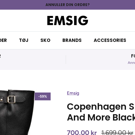
ANNULLER DIN ORDRE?
DER
TØJ
SKO
BRANDS
ACCESSORIES
R
F
Annu
Emsig
-59%
Copenhagen Sh
And More Blac
700,00 kr
1.699,00 kr