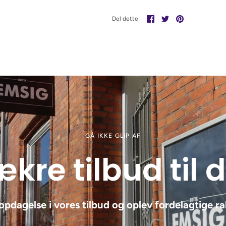
Del
Tweet
Pin
Del dette:
det
GÅ IKKE GLIP AF
kre tilbud til 
opdagelse i vores tilbud og oplev fordelagtige ra