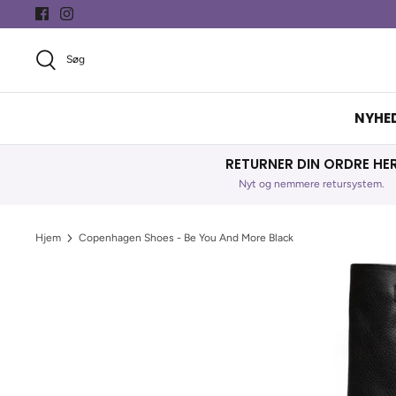
Hop
til
indhold
Søg
NYHE
RETURNER DIN ORDRE HE
Nyt og nemmere retursystem.
Hjem
Copenhagen Shoes - Be You And More Black