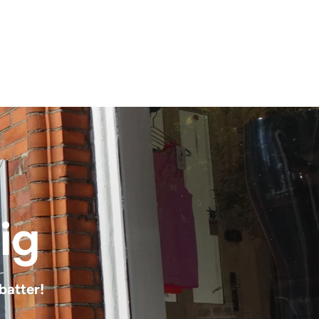
dig
batter!