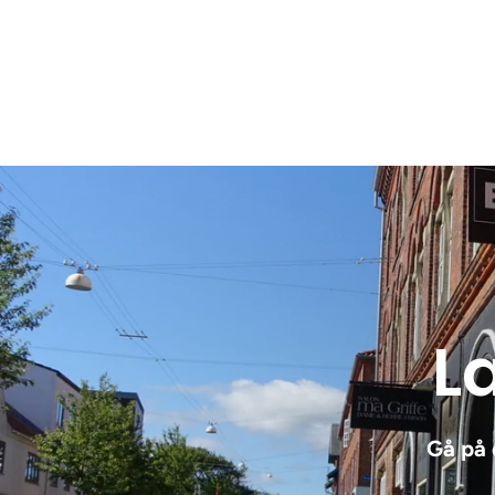
Læ
Gå på 