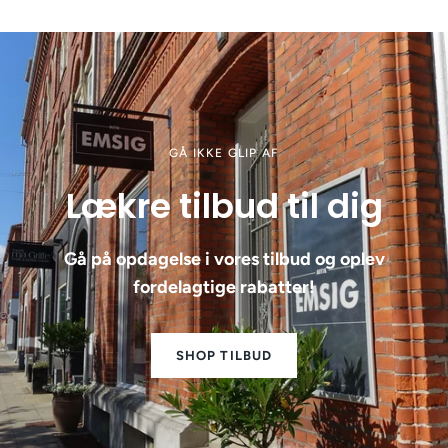
GÅ IKKE GLIP AF
Lækre tilbud til dig
Gå på opdagelse i vores tilbud og oplev
fordelagtige rabatter!
SHOP TILBUD