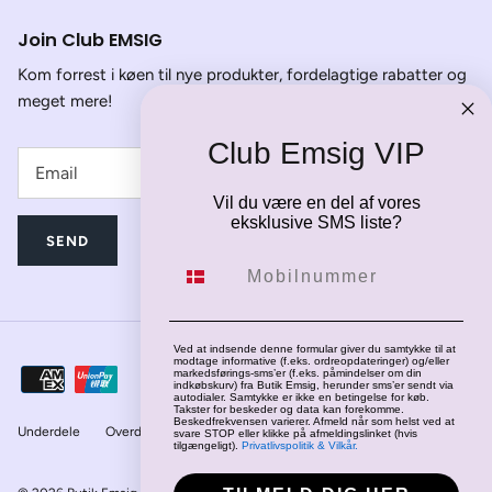
Join Club EMSIG
Kom forrest i køen til nye produkter, fordelagtige rabatter og
meget mere!
Club Emsig VIP
Vil du være en del af vores
eksklusive SMS liste?
SEND
Mobilnummer
Ved at indsende denne formular giver du samtykke til at
modtage informative (f.eks. ordreopdateringer) og/eller
markedsførings-sms’er (f.eks. påmindelser om din
indkøbskurv) fra Butik Emsig, herunder sms’er sendt via
autodialer. Samtykke er ikke en betingelse for køb.
Takster for beskeder og data kan forekomme.
Beskedfrekvensen varierer. Afmeld når som helst ved at
Underdele
Overdele
Jakker
Fodtøj
svare STOP eller klikke på afmeldingslinket (hvis
tilgængeligt).
Privatlivspolitik & Vilkår.