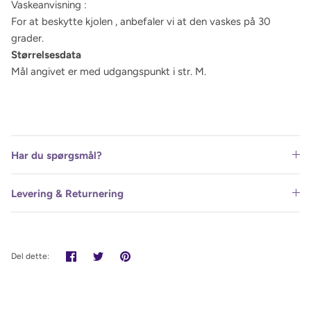
Vaskeanvisning :
For at beskytte kjolen , anbefaler vi at den vaskes på 30
grader.
Størrelsesdata
Mål angivet er med udgangspunkt i str. M.
Har du spørgsmål?
Levering & Returnering
Del
Tweet
Pin
Del dette:
det