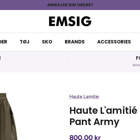
ANNULLER DIN ORDRE?
DER
TØJ
SKO
BRANDS
ACCESSORIES
R
F
Annu
Haute Lamitie
Haute L'amitié
Pant Army
800,00 kr