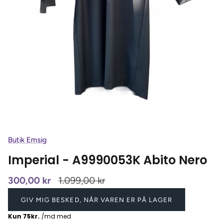
Butik Emsig
Imperial - A9990053K Abito Nero
300,00 kr
1.099,00 kr
GIV MIG BESKED, NÅR VAREN ER PÅ LAGER