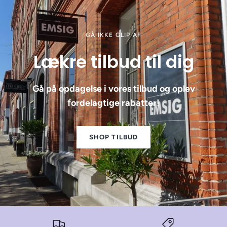
GÅ IKKE GLIP AF
Lækre tilbud til dig
Gå på opdagelse i vores tilbud og oplev
fordelagtige rabatter!
SHOP TILBUD