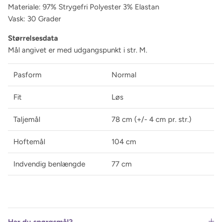
Materiale: 97% Strygefri Polyester 3% Elastan
Vask: 30 Grader
Størrelsesdata
Mål angivet er med udgangspunkt i str. M.
Pasform
Normal
Fit
Løs
Taljemål
78 cm (+/- 4 cm pr. str.)
Hoftemål
104 cm
Indvendig benlængde
77 cm
Har du spørgsmål?