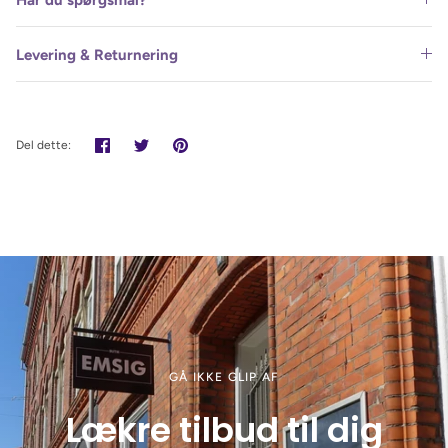
Levering & Returnering
Del
Tweet
Pin
Del dette:
det
GÅ IKKE GLIP AF
Lækre tilbud til dig