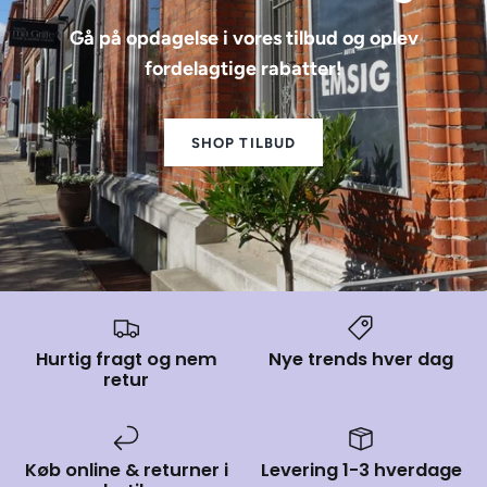
Gå på opdagelse i vores tilbud og oplev
fordelagtige rabatter!
SHOP TILBUD
Hurtig fragt og nem
Nye trends hver dag
retur
Køb online & returner i
Levering 1-3 hverdage