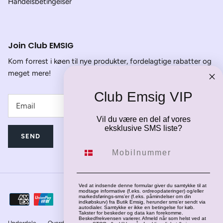
Handelsbetingelser
Join Club EMSIG
Kom forrest i køen til nye produkter, fordelagtige rabatter og
meget mere!
Club Emsig VIP
Vil du være en del af vores
eksklusive SMS liste?
SEND
Mobilnummer
Ved at indsende denne formular giver du samtykke til at
modtage informative (f.eks. ordreopdateringer) og/eller
markedsførings-sms’er (f.eks. påmindelser om din
indkøbskurv) fra Butik Emsig, herunder sms’er sendt via
autodialer. Samtykke er ikke en betingelse for køb.
Takster for beskeder og data kan forekomme.
Beskedfrekvensen varierer. Afmeld når som helst ved at
Underdele
Overdele
Jakker
Fodtøj