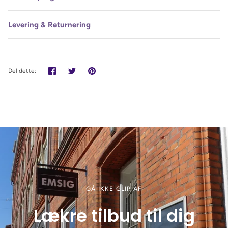
Levering & Returnering
Del
Tweet
Pin
Del dette:
det
GÅ IKKE GLIP AF
Lækre tilbud til dig