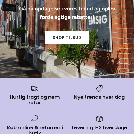
Gå på opdagelse i vores tilbud og oplev
fordelagtige rabatter!
SHOP TILBUD
Hurtig fragt og nem
Nye trends hver dag
retur
Køb online & returner i
Levering 1-3 hverdage
butik