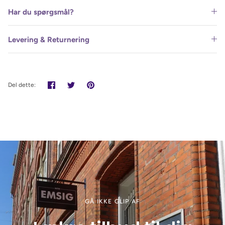
Har du spørgsmål?
Levering & Returnering
Del
Tweet
Pin
Del dette:
det
GÅ IKKE GLIP AF