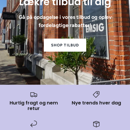
Lækre tilbud til dig
Gå på opdagelse i vores tilbud og oplev
fordelagtige rabatter!
SHOP TILBUD
Hurtig fragt og nem
Nye trends hver dag
retur