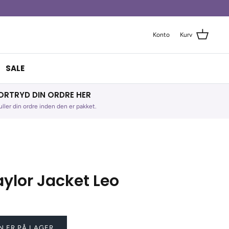
Konto
Kurv
SALE
ORTRYD DIN ORDRE HER
ller din ordre inden den er pakket.
ylor Jacket Leo
N ER PÅ LAGER