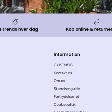
e trends hver dag
Køb online & returner
Information
ClubEMSIG
Kontakt os
Om os
Størrelsesguide
Fortrydelsesret
Cookiepolitik