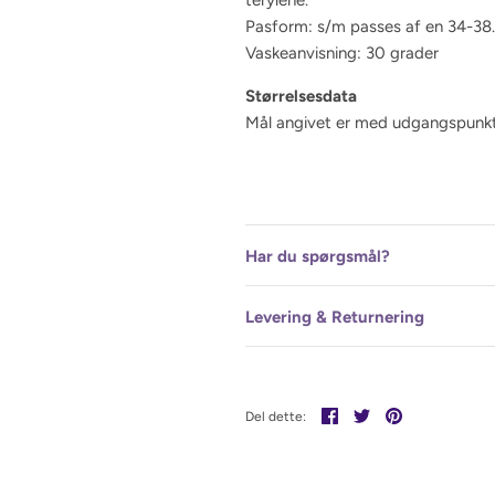
Pasform: s/m passes af en 34-38. 
Vaskeanvisning: 30 grader
Størrelsesdata
Mål angivet er med udgangspunkt 
Har du spørgsmål?
Levering & Returnering
Del
Tweet
Pin
Del dette:
det