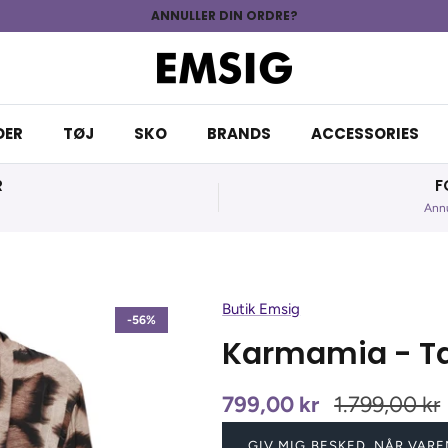
ANNULLER DIN ORDRE?
DER
TØJ
SKO
BRANDS
ACCESSORIES
R
F
Annu
Butik Emsig
-56%
Karmamia - Ta
799,00 kr
1.799,00 kr
GIV MIG BESKED, NÅR VARE