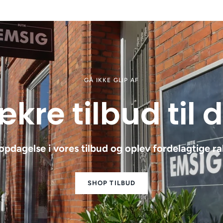
GÅ IKKE GLIP AF
kre tilbud til 
opdagelse i vores tilbud og oplev fordelagtige ra
SHOP TILBUD