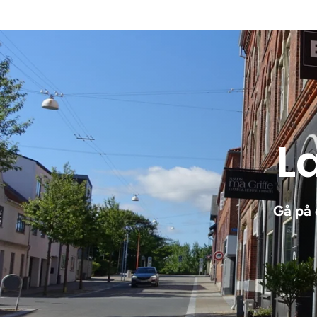
Læ
Gå på 