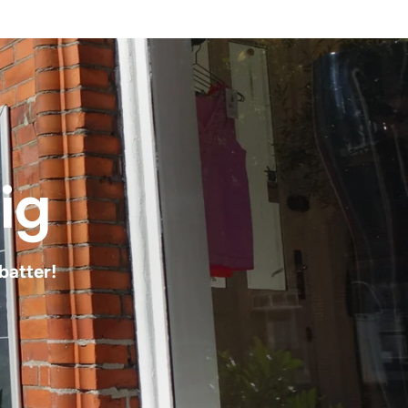
dig
batter!