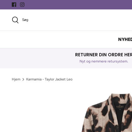
Hop
til
indhold
Søg
NYHE
RETURNER DIN ORDRE HE
Nyt og nemmere retursystem.
Hjem
Karmamia - Taylor Jacket Leo