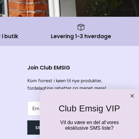
 i butik
Levering 1-3 hverdage
Join Club EMSIG
Kom forrest i køen til nye produkter,
fordelagtige rabatter og meget mere!
Club Emsig VIP
Vil du være en del af vores
SEND
eksklusive SMS liste?