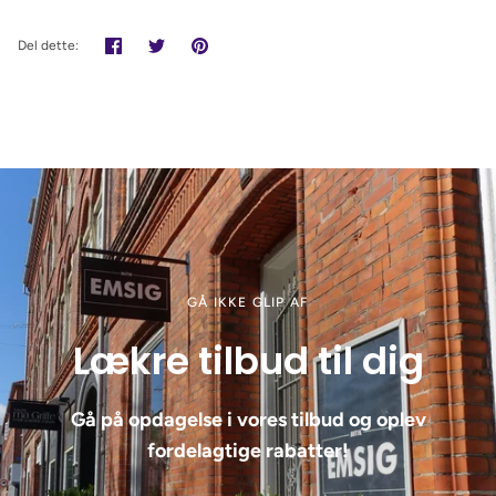
Del
Tweet
Pin
Del dette:
det
GÅ IKKE GLIP AF
Lækre tilbud til dig
Gå på opdagelse i vores tilbud og oplev
fordelagtige rabatter!