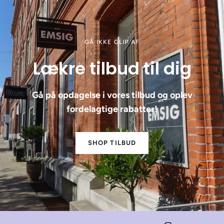
GÅ IKKE GLIP AF
Lækre tilbud til dig
Gå på opdagelse i vores tilbud og oplev
fordelagtige rabatter!
SHOP TILBUD