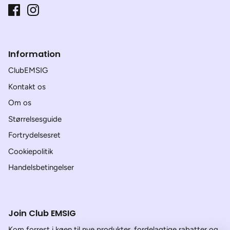
Information
ClubEMSIG
Kontakt os
Om os
Størrelsesguide
Fortrydelsesret
Cookiepolitik
Handelsbetingelser
Join Club EMSIG
Kom forrest i køen til nye produkter, fordelagtige rabatter og