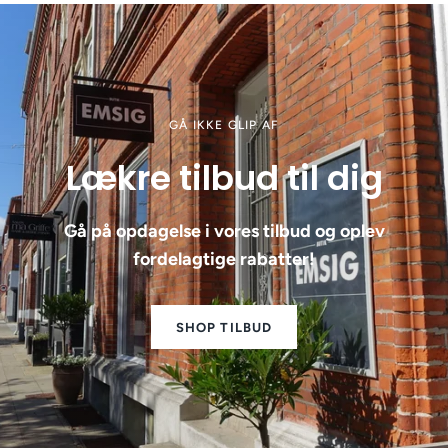
GÅ IKKE GLIP AF
Lækre tilbud til dig
Gå på opdagelse i vores tilbud og oplev
fordelagtige rabatter!
SHOP TILBUD