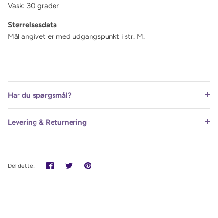
Vask: 30 grader
Størrelsesdata
Mål angivet er med udgangspunkt i str. M.
Har du spørgsmål?
Levering & Returnering
Del
Tweet
Pin
Del dette:
det