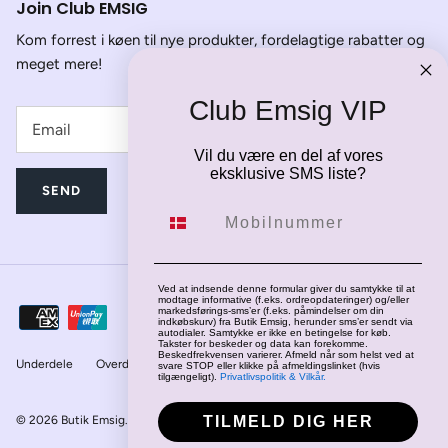
Join Club EMSIG
Kom forrest i køen til nye produkter, fordelagtige rabatter og
meget mere!
Club Emsig VIP
Vil du være en del af vores
eksklusive SMS liste?
SEND
Mobilnummer
Ved at indsende denne formular giver du samtykke til at
modtage informative (f.eks. ordreopdateringer) og/eller
markedsførings-sms’er (f.eks. påmindelser om din
indkøbskurv) fra Butik Emsig, herunder sms’er sendt via
autodialer. Samtykke er ikke en betingelse for køb.
Takster for beskeder og data kan forekomme.
Beskedfrekvensen varierer. Afmeld når som helst ved at
Underdele
Overdele
Jakker
Fodtøj
svare STOP eller klikke på afmeldingslinket (hvis
tilgængeligt).
Privatlivspolitik & Vilkår.
TILMELD DIG HER
© 2026
Butik Emsig
.
Drevet af Shopify