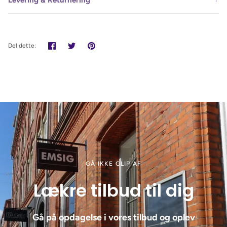
Levering & Returnering
Del
Tweet
Pin
Del dette:
det
GÅ IKKE GLIP AF
Lækre tilbud til dig
Gå på opdagelse i vores tilbud og oplev