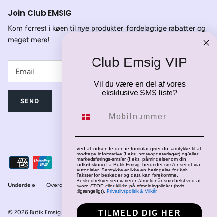
Join Club EMSIG
Kom forrest i køen til nye produkter, fordelagtige rabatter og
meget mere!
Club Emsig VIP
Vil du være en del af vores
eksklusive SMS liste?
SEND
Mobilnummer
Ved at indsende denne formular giver du samtykke til at
modtage informative (f.eks. ordreopdateringer) og/eller
markedsførings-sms’er (f.eks. påmindelser om din
indkøbskurv) fra Butik Emsig, herunder sms’er sendt via
autodialer. Samtykke er ikke en betingelse for køb.
Takster for beskeder og data kan forekomme.
Beskedfrekvensen varierer. Afmeld når som helst ved at
Underdele
Overdele
Jakker
Fodtøj
svare STOP eller klikke på afmeldingslinket (hvis
tilgængeligt).
Privatlivspolitik & Vilkår.
© 2026
Butik Emsig
.
Drevet af Shopify
TILMELD DIG HER