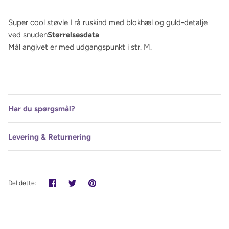
Super cool støvle I rå ruskind med blokhæl og guld-detalje
ved snuden
Størrelsesdata
Mål angivet er med udgangspunkt i str. M.
Har du spørgsmål?
Levering & Returnering
Del
Tweet
Pin
Del dette:
det