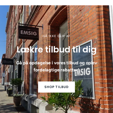
GÅ IKKE GLIP AF
Lækre tilbud til dig
Gå på opdagelse i vores tilbud og oplev
fordelagtige rabatter!
SHOP TILBUD