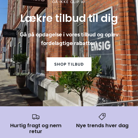
GÅ IKKE GLIP AF
Lækre tilbud til dig
Gå på opdagelse i vores tilbud og oplev
fordelagtige rabatter!
SHOP TILBUD
Hurtig fragt og nem
Nye trends hver dag
retur